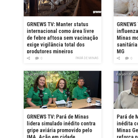
GRNEWS TV: Manter status
GRNEWS T
internacional como área livre
influenza
de febre aftosa sem vacinação
Minas mo
exige vigilância total dos
sanitária
produtores mineiros
MG
PARÁ DE MINAS
0
0
16 de abril de 2026
8 de abril de 202
GRNEWS TV: Pará de Minas
Pará de 
lidera simulado inédito contra
inédita c
gripe aviária promovido pelo
Minas Ge
IMA. Ação em cidade
reforça p