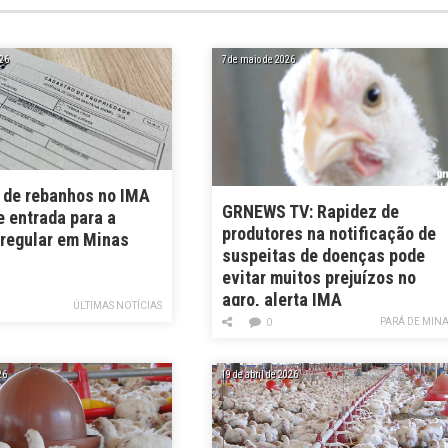
26
7 de maio de 2026
 de rebanhos no IMA
GRNEWS TV: Rapidez de
e entrada para a
produtores na notificação de
 regular em Minas
suspeitas de doenças pode
evitar muitos prejuízos no
agro, alerta IMA
ÚLTIMAS NOTÍCIAS
PARÁ DE MIN
0
26
19 de abril de 2026