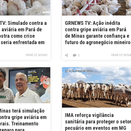
V: Simulado contra a
GRNEWS TV: Ação inédita
 aviária em Pará de
contra gripe aviária em Pará
stra como crise
de Minas garante confiança e
 seria enfrentada em
futuro do agronegócio mineiro
PARÁ DE MINAS
PARÁ DE MIN
0
6
22 de fevereiro de 2026
Minas terá simulação
IMA reforça vigilância
ontra gripe aviária em
sanitária para proteger o seto
rais. Treinamento
pecuário em eventos em MG
reparo para