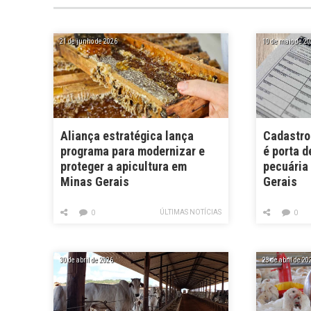
21 de junho de 2026
10 de maio de 20
Aliança estratégica lança
Cadastro
programa para modernizar e
é porta d
proteger a apicultura em
pecuária
Minas Gerais
Gerais
ÚLTIMAS NOTÍCIAS
0
0
30 de abril de 2026
23 de abril de 20