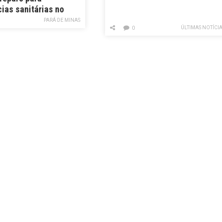
ias sanitárias no
PARÁ DE MINAS
ÚLTIMAS NOTÍCI
0