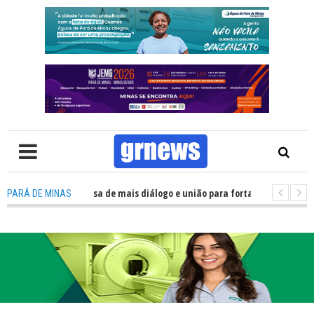
V: Política precisa de mais diálogo e união para fortalecer Minas e Pará d
PARÁ DE MINAS
ção nos alojamentos do JEMG em Pará de Minas une nutrição, acolhimento