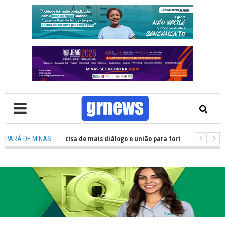
TV: Política precisa de mais diálogo e união para fortalecer Minas e Pará 
PARÁ DE MINAS
ação nos alojamentos do JEMG em Pará de Minas une nutrição, acolhiment