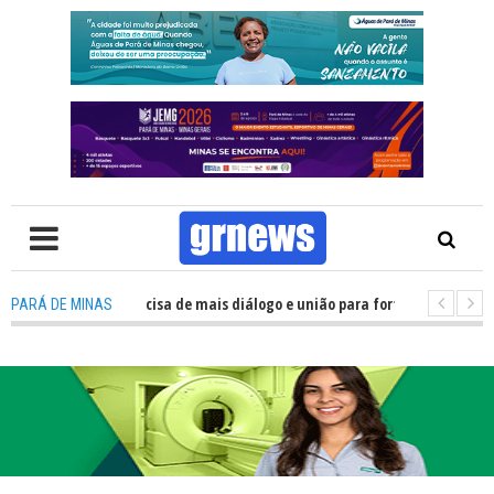
TV: Política precisa de mais diálogo e união para fortalecer Minas e Pará 
PARÁ DE MINAS
ação nos alojamentos do JEMG em Pará de Minas une nutrição, acolhiment