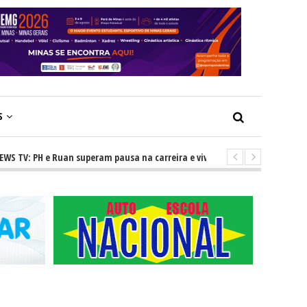
S
 e Ruan superam pausa na carreira e vivem ascensão no cenário sertanej