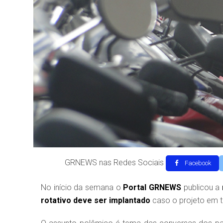
GRNEWS nas Redes Sociais
Facebook
No início da semana o
Portal GRNEWS
publicou a
rotativo deve ser implantado
caso o projeto em t