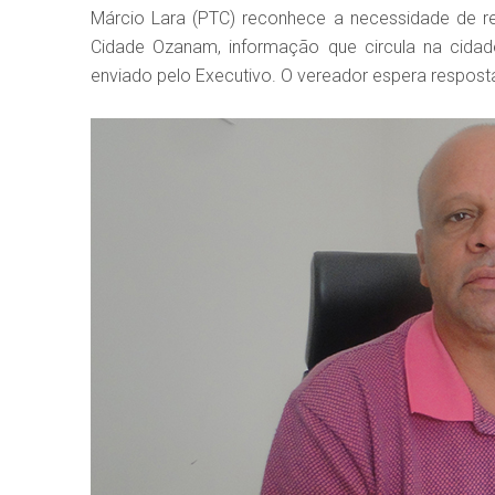
Márcio Lara (PTC) reconhece a necessidade de re
Cidade Ozanam, informação que circula na cida
enviado pelo Executivo. O vereador espera respostas