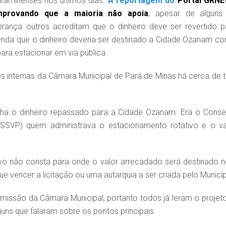
raminenses nos últimos dias.
A reportagem do
Portal GRN
mprovando que a maioria não apoia
, apesar de alguns
rança outros acreditam que o dinheiro deve ser revertido p
enda que o dinheiro deveria ser destinado a Cidade Ozanam c
ara estacionar em via pública.
s internas da Câmara Municipal de Pará de Minas há cerca de t
inha o dinheiro repassado para a Cidade Ozanam. Era o Conse
SSVP) quem administrava o estacionamento rotativo e o va
.
ivo não consta para onde o valor arrecadado será destinado 
 vencer a licitação ou uma autarquia a ser criada pelo Municíp
ssão da Câmara Municipal, portanto todos já leram o projeto
ns que falaram sobre os pontos principais.