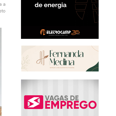
a a
eto