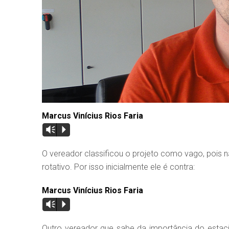
Marcus Vinícius Rios Faria
Vm
P
O vereador classificou o projeto como vago, pois
rotativo. Por isso inicialmente ele é contra:
Marcus Vinícius Rios Faria
Vm
P
Outro vereador que sabe da importância do esta