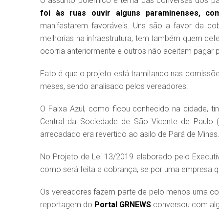
O assunto polêmico é tema das conversas dos pa
foi às ruas ouvir alguns paraminenses, co
manifestarem favoráveis. Uns são a favor da cob
melhorias na infraestrutura, tem também quem def
ocorria anteriormente e outros não aceitam pagar p
Fato é que o projeto está tramitando nas comissõe
meses, sendo analisado pelos vereadores.
O Faixa Azul, como ficou conhecido na cidade, t
Central da Sociedade de São Vicente de Paulo (
arrecadado era revertido ao asilo de Pará de Minas
No Projeto de Lei 13/2019 elaborado pelo Execut
como será feita a cobrança, se por uma empresa que
Os vereadores fazem parte de pelo menos uma comi
reportagem do
Portal GRNEWS
conversou com algu