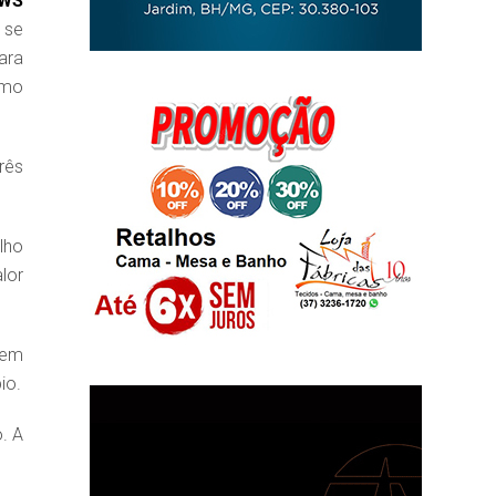
EWS
 se
ara
omo
rês
lho
lor
nem
io.
. A