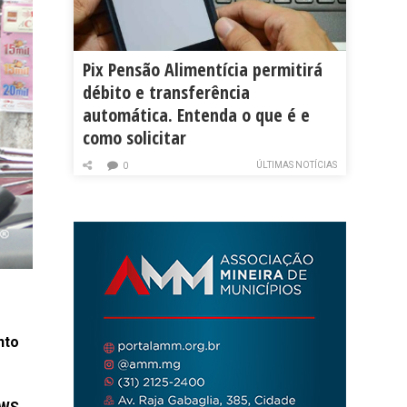
Pix Pensão Alimentícia permitirá
débito e transferência
automática. Entenda o que é e
como solicitar
ÚLTIMAS NOTÍCIAS
0
nto