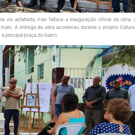
 via asfaltada, mas faltava a inauguração oficial da obra, 
 maio. A entrega da obra aconteceu durante o projeto Cultura
a principal praça do bairro.