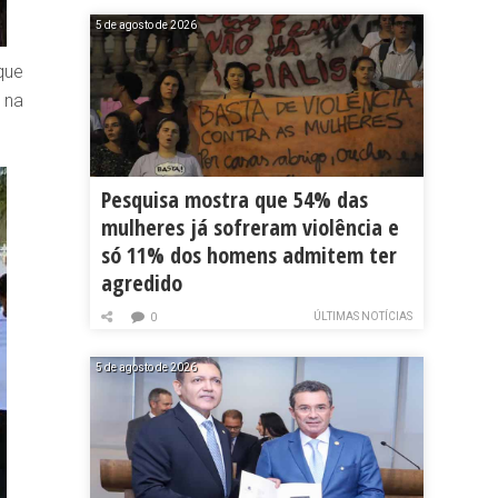
5 de agosto de 2026
que
 na
Pesquisa mostra que 54% das
mulheres já sofreram violência e
só 11% dos homens admitem ter
agredido
ÚLTIMAS NOTÍCIAS
0
5 de agosto de 2026