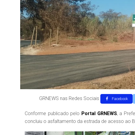
GRNEWS nas Redes Sociais
Facebook
Conforme publicado pelo
Portal GRNEWS
, a Pre
concluiu o asfaltamento da estrada de acesso ao Bai