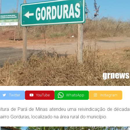
Twitter
YouTube
WhatsApp
Instagram
feitura de Pará de Minas atendeu uma reivindicação de década
rro Gorduras, localizado na área rural do município.