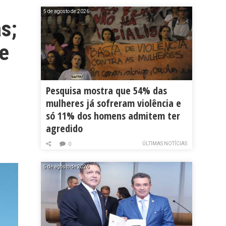
5 de agosto de 2026
s;
de
Pesquisa mostra que 54% das
mulheres já sofreram violência e
só 11% dos homens admitem ter
agredido
ÚLTIMAS NOTÍCIAS
0
5 de agosto de 2026