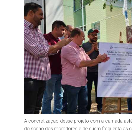
A concretização desse projeto com a camada asfált
do sonho dos moradores e de quem frequenta as chá