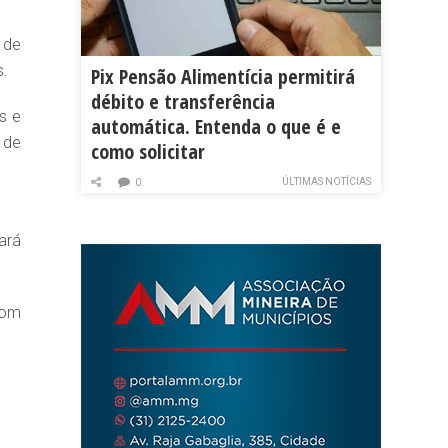
 de
s.
Pix Pensão Alimentícia permitirá
débito e transferência
s e
automática. Entenda o que é e
 de
como solicitar
ÚLTIMAS NOTÍCIAS
0
ará
bom