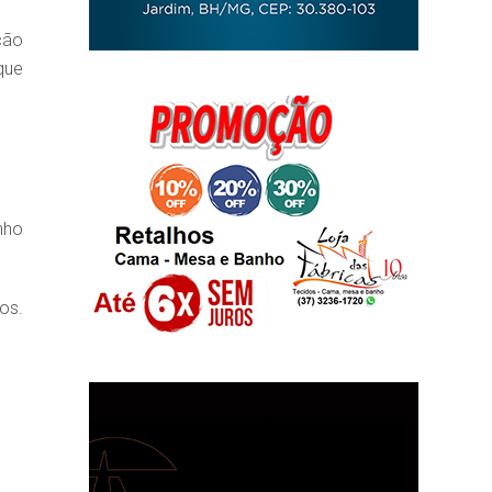
ção
que
nho
os.