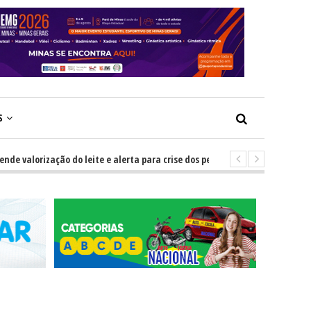
S
lorização do leite e alerta para crise dos pequenos produtores
-
GRN