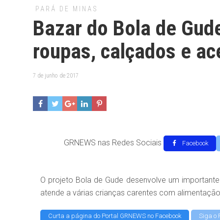
PARÁ DE MINAS
Bazar do Bola de Gude
roupas, calçados e a
7 de junho de 2017
GRNEWS nas Redes Sociais
Facebook
O projeto Bola de Gude desenvolve um importante t
atende a várias crianças carentes com alimentação,
Curta a página do Portal GRNEWS no Facebook
Siga o 