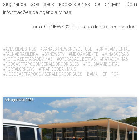
segurança aos seus ecossistemas de origem. Com
informações da Agência Minas
Portal GRNEWS © Todos os direitos reservados.
Tags:
#AVESSILVESTRES
#CANALGRNEWSNOYOUTUBE
#CRIMEAMBIENTAL
#FAUNABRASILEIRA
#GRNEWSTV
#MEIOAMBIENTE
#MINASGERAIS
#NOTÍCIASDEPARÁDEMINAS
#OPERAÇÃOLIBERTAS
#PARÁDEMINAS
#PODCASTPAPOCOMGERALDORODRIGUES
#POLÍCIAAMBIENTAL
#PORTALGRNEWS
#TRÁFICODEANIMAIS
#VIDEOCASTPAPOCOMGERALDORODRIGUES
IBAMA
IEF
PGR
6 de agosto de 2026