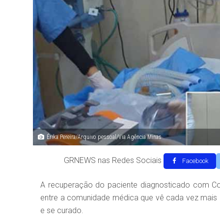
Érika Pereira/Arquivo pessoal/Via Agência Minas
GRNEWS nas Redes Sociais
Facebook
A recuperação do paciente diagnosticado com Co
entre a comunidade médica que vê cada vez mais 
e se curado.