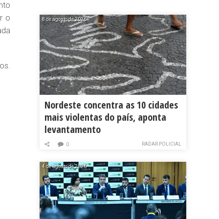
nto
r o
8 de agosto de 2026
ada
os.
Nordeste concentra as 10 cidades
mais violentas do país, aponta
levantamento
RADAR POLICIAL
0
4 de agosto de 2026