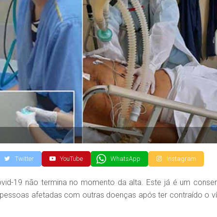
Twitter
YouTube
WhatsApp
Instagram
vid-19 não termina no momento da alta. Este já é um conse
pessoas afetadas com outras doenças após ter contraído o ví