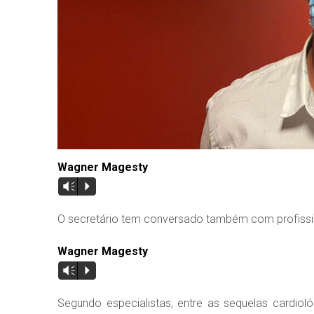
Wagner Magesty
Vm
P
O secretário tem conversado também com profission
Wagner Magesty
Vm
P
Segundo especialistas, entre as sequelas cardioló