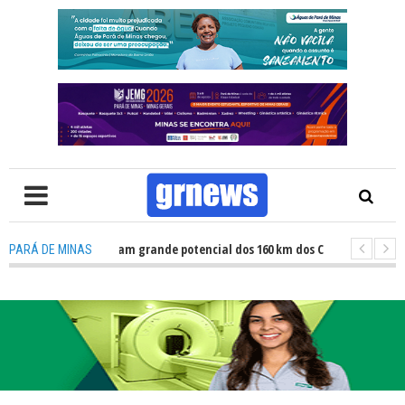
TV: Atletas revelam grande potencial dos 160 km dos Caminhos do Padre Li
PARÁ DE MINAS
TV: Fiscalização revela avanços e desafios na inclusão nas escolas de Par