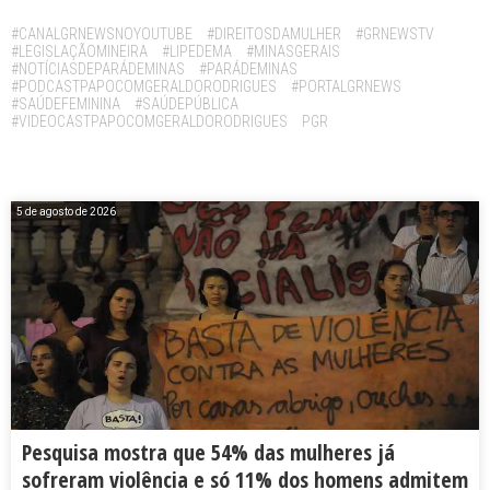
Tags:
#CANALGRNEWSNOYOUTUBE
#DIREITOSDAMULHER
#GRNEWSTV
#LEGISLAÇÃOMINEIRA
#LIPEDEMA
#MINASGERAIS
#NOTÍCIASDEPARÁDEMINAS
#PARÁDEMINAS
#PODCASTPAPOCOMGERALDORODRIGUES
#PORTALGRNEWS
#SAÚDEFEMININA
#SAÚDEPÚBLICA
#VIDEOCASTPAPOCOMGERALDORODRIGUES
PGR
5 de agosto de 2026
Pesquisa mostra que 54% das mulheres já
sofreram violência e só 11% dos homens admitem