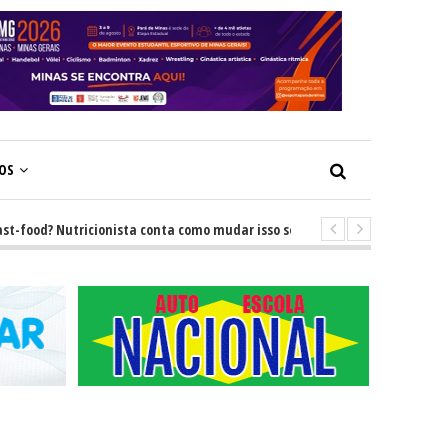
ÇOS
ood? Nutricionista conta como mudar isso sem brigas
-
GRNEWS TV: De