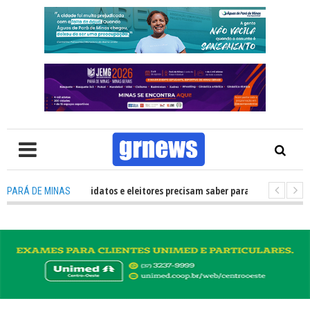
 TV: O que candidatos e eleitores precisam saber para não ter problemas n
PARÁ DE MINAS
a como mais de R$ 700 mil fortalecerão os artistas e a cultura de Pará de