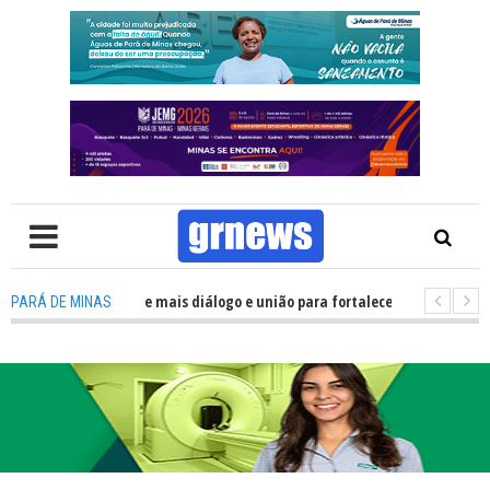
tica precisa de mais diálogo e união para fortalecer Minas e Pará de Minas
PARÁ DE MINAS
 alojamentos do JEMG em Pará de Minas une nutrição, acolhimento e ener