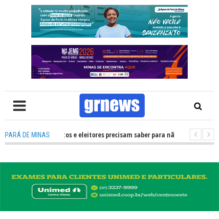
 O que candidatos e eleitores precisam saber para não ter problemas nas 
PARÁ DE MINAS
transforma Pará de Minas na capital mineira do esporte estudantil