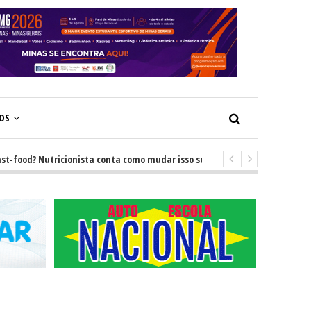
ÇOS
food? Nutricionista conta como mudar isso sem brigas
-
GRNEWS TV: D