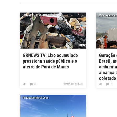
20 de abril de 2026
23 de janeiro de
GRNEWS TV: Lixo acumulado
Geração 
pressiona saúde pública e o
Brasil, 
aterro de Pará de Minas
ambienta
alcança 
coletado
PARÁ DE MINAS
0
0
19 de dezembro de 2025