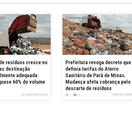
 2026
15 de janeiro de 2026
de resíduos cresce no
Prefeitura revoga decreto que
mas destinação
definia tarifas do Aterro
lmente adequada
Sanitário de Pará de Minas.
quase 60% do volume
Mudança afeta cobrança pelo
descarte de resíduos
ÚLTIMAS NOTÍCIAS
PARÁ DE MIN
0