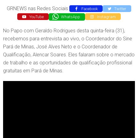
GRNEWS nas Redes Sociais
Facebook
Twitter
YouTube
WhatsApp
Instagram
No Papo com Geraldo Rodrigues desta quinta-feira (31),
recebemos para entrevista ao vivo, o Coordenador do Sine
Pará de Minas, José Alves Neto e o Coordenador de
Qualificação, Alencar Soares. Eles falaram sobre o mercado
de trabalho e as oportunidades de qualificação profissional
gratuitas em Pará de Minas.