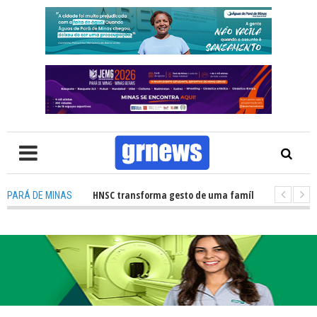
ão de órgãos no HNSC transforma gesto de uma família em esperança para
PARÁ DE MINAS
 TV: Câmara Municipal retomará reuniões e temas polêmicos prometem 