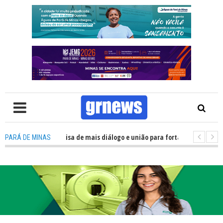
V: Política precisa de mais diálogo e união para fortalecer Minas e Pará d
PARÁ DE MINAS
ação nos alojamentos do JEMG em Pará de Minas une nutrição, acolhimento