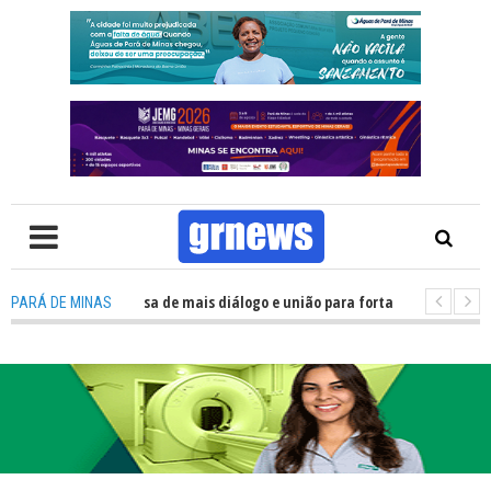
: Política precisa de mais diálogo e união para fortalecer Minas e Pará de
PARÁ DE MINAS
ção nos alojamentos do JEMG em Pará de Minas une nutrição, acolhimento 