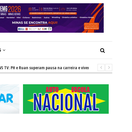
S
H e Ruan superam pausa na carreira e vivem ascensão no cenário sertanej