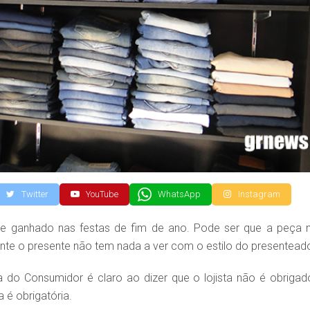
Twitter
YouTube
WhatsApp
Instagram
te ganhado nas festas de fim de ano. Pode ser que a peça 
nte o presente não tem nada a ver com o estilo do presentead
do Consumidor é claro ao dizer que o lojista não é obrigad
a é obrigatória.