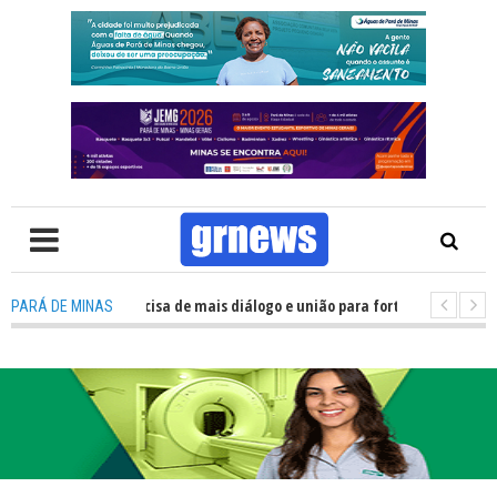
TV: Política precisa de mais diálogo e união para fortalecer Minas e Pará 
PARÁ DE MINAS
ação nos alojamentos do JEMG em Pará de Minas une nutrição, acolhiment