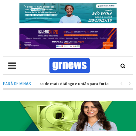
: Política precisa de mais diálogo e união para fortalecer Minas e Pará de 
PARÁ DE MINAS
ão nos alojamentos do JEMG em Pará de Minas une nutrição, acolhimento 