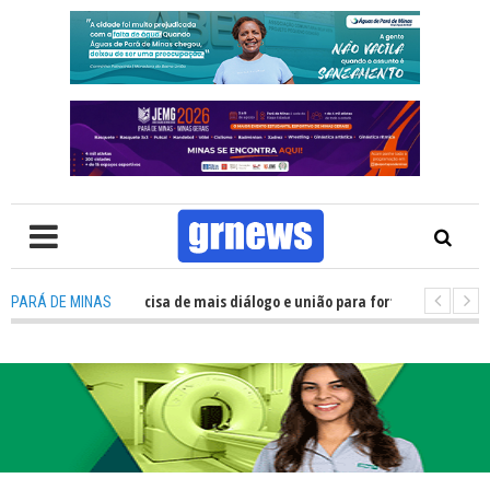
TV: Política precisa de mais diálogo e união para fortalecer Minas e Pará 
PARÁ DE MINAS
tação nos alojamentos do JEMG em Pará de Minas une nutrição, acolhiment