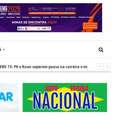
S
 Ruan superam pausa na carreira e vivem ascensão no cenário sertanejo