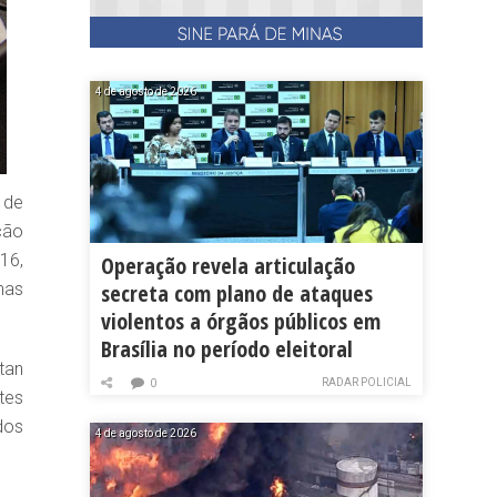
4 de agosto de 2026
 de
ção
16,
Operação revela articulação
nas
secreta com plano de ataques
violentos a órgãos públicos em
Brasília no período eleitoral
tan
RADAR POLICIAL
0
tes
dos
4 de agosto de 2026