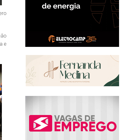
ero
ção
a e