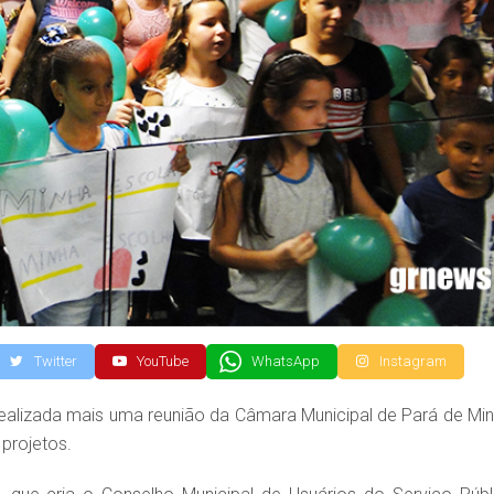
Twitter
YouTube
WhatsApp
Instagram
 realizada mais uma reunião da Câmara Municipal de Pará de Min
projetos.