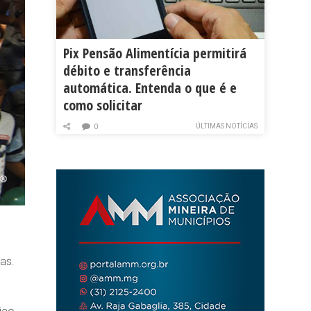
Pix Pensão Alimentícia permitirá
débito e transferência
automática. Entenda o que é e
como solicitar
ÚLTIMAS NOTÍCIAS
0
as.