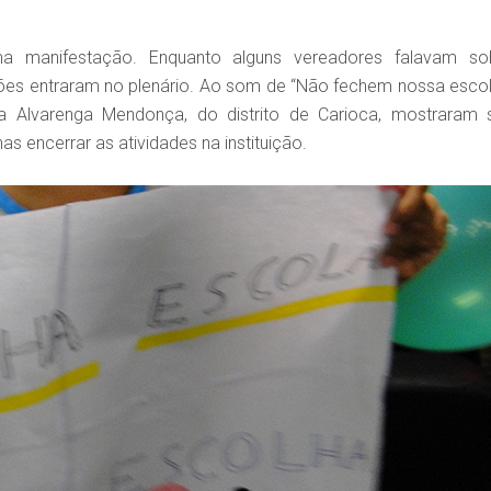
 manifestação. Enquanto alguns vereadores falavam so
lões entraram no plenário. Ao som de “Não fechem nossa escola
a Alvarenga Mendonça, do distrito de Carioca, mostraram 
s encerrar as atividades na instituição.