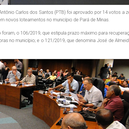
 Antônio Carlos dos Santos (PTB) foi aprovado por 14 votos a z
 em novos loteamentos no município de Pará de Minas.
o foram, o 106/2019, que estipula prazo máximo para recupera
bras no município; e o 121/2019, que denomina José de Almeid