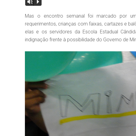
Vm
P
Mas o encontro semanal foi marcado por uma
requerimentos, crianças com faixas, cartazes e ba
elas e os servidores da Escola Estadual Cândid
indignação frente à possibilidade do Governo de Mina