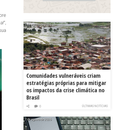
bre
!”,
7 de agosto de 2026
sua
Comunidades vulneráveis criam
estratégias próprias para mitigar
os impactos da crise climática no
Brasil
ÚLTIMAS NOTÍCIAS
0
7 de agosto de 2026