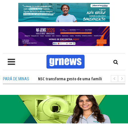
o de órgãos no HNSC transforma gesto de uma família em esperança para 
PARÁ DE MINAS
TV: Câmara Municipal retomará reuniões e temas polêmicos prometem no