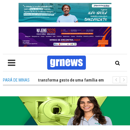
órgãos no HNSC transforma gesto de uma família em esperança para pacie
PARÁ DE MINAS
âmara Municipal retomará reuniões e temas polêmicos prometem novos 