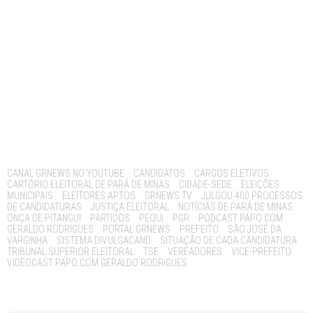
Tags:
CANAL GRNEWS NO YOUTUBE
CANDIDATOS
CARGOS ELETIVOS
CARTÓRIO ELEITORAL DE PARÁ DE MINAS
CIDADE-SEDE
ELEIÇÕES
MUNICIPAIS
ELEITORES APTOS
GRNEWS TV
JULGOU 400 PROCESSOS
DE CANDIDATURAS
JUSTIÇA ELEITORAL
NOTÍCIAS DE PARÁ DE MINAS
ONÇA DE PITANGUI
PARTIDOS
PEQUI
PGR
PODCAST PAPO COM
GERALDO RODRIGUES
PORTAL GRNEWS
PREFEITO
SÃO JOSÉ DA
VARGINHA
SISTEMA DIVULGACAND
SITUAÇÃO DE CADA CANDIDATURA
TRIBUNAL SUPERIOR ELEITORAL
TSE
VEREADORES
VICE-PREFEITO
VIDEOCAST PAPO COM GERALDO RODRIGUES