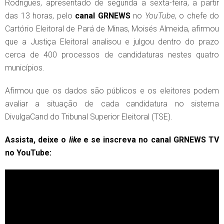
Rodrigues, apresentado de segunda a sexta-feira, a partir
das 13 horas, pelo
canal
GRNEWS
no
YouTube
, o chefe do
Cartório Eleitoral de Pará de Minas, Moisés Almeida, afirmou
que a Justiça Eleitoral analisou e julgou dentro do prazo
cerca de 400 processos de candidaturas nestes quatro
municípios.
Afirmou que os dados são públicos e os eleitores podem
avaliar a situação de cada candidatura no sistema
DivulgaCand do Tribunal Superior Eleitoral (TSE).
Assista, deixe o
like
e se inscreva no canal GRNEWS TV
no YouTube: