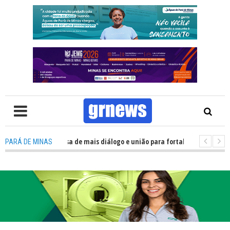
: Política precisa de mais diálogo e união para fortalecer Minas e Pará de
PARÁ DE MINAS
ção nos alojamentos do JEMG em Pará de Minas une nutrição, acolhimento 