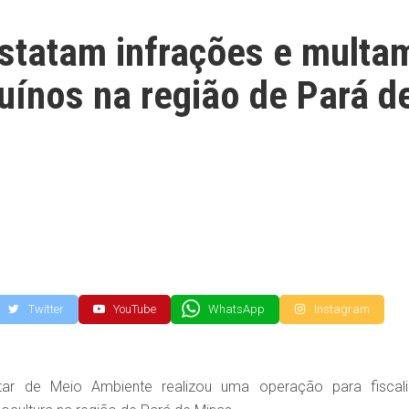
onstatam infrações e multa
uínos na região de Pará d
Twitter
YouTube
WhatsApp
Instagram
itar de Meio Ambiente realizou uma operação para fiscali