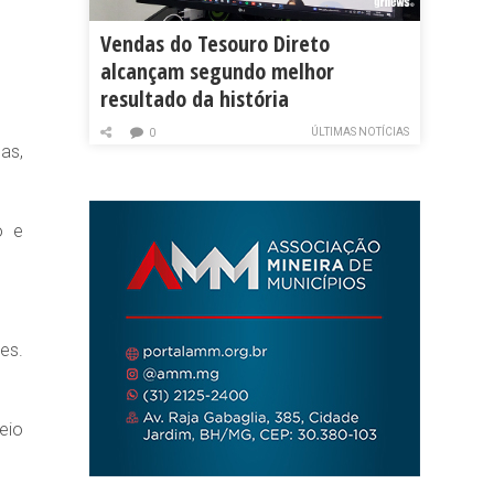
Vendas do Tesouro Direto
alcançam segundo melhor
resultado da história
ÚLTIMAS NOTÍCIAS
0
as,
o e
es.
eio