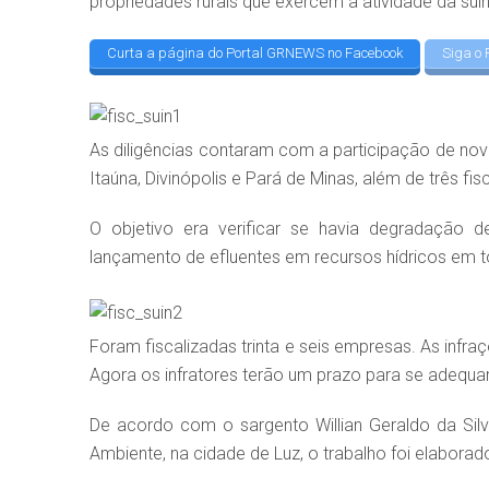
propriedades rurais que exercem a atividade da suin
Curta a página do Portal GRNEWS no Facebook
Siga o 
As diligências contaram com a participação de nove
Itaúna, Divinópolis e Pará de Minas, além de três f
O objetivo era verificar se havia degradação d
lançamento de efluentes em recursos hídricos em
Foram fiscalizadas trinta e seis empresas. As infr
Agora os infratores terão um prazo para se adequar
De acordo com o sargento Willian Geraldo da Sil
Ambiente, na cidade de Luz, o trabalho foi elabora