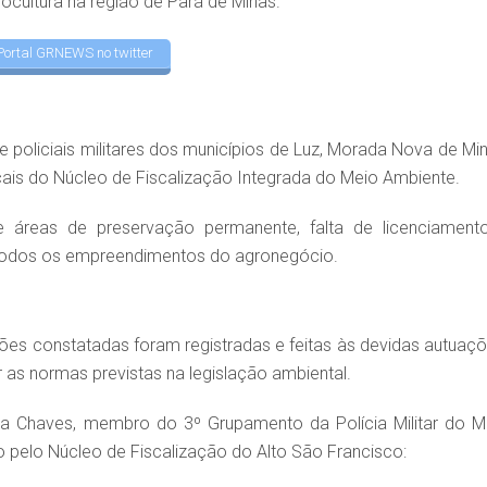
ocultura na região de Pará de Minas.
Portal GRNEWS no twitter
 policiais militares dos municípios de Luz, Morada Nova de Min
iscais do Núcleo de Fiscalização Integrada do Meio Ambiente.
e áreas de preservação permanente, falta de licenciament
 todos os empreendimentos do agronegócio.
ações constatadas foram registradas e feitas às devidas autuaçõ
 as normas previstas na legislação ambiental.
va Chaves, membro do 3º Grupamento da Polícia Militar do M
do pelo Núcleo de Fiscalização do Alto São Francisco: