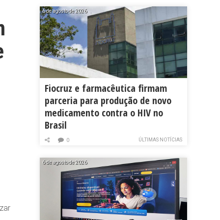
6 de agosto de 2026
m
e
Fiocruz e farmacêutica firmam
parceria para produção de novo
medicamento contra o HIV no
Brasil
ÚLTIMAS NOTÍCIAS
0
6 de agosto de 2026
zar