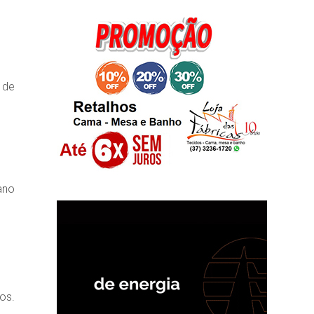
 de
ano
os.