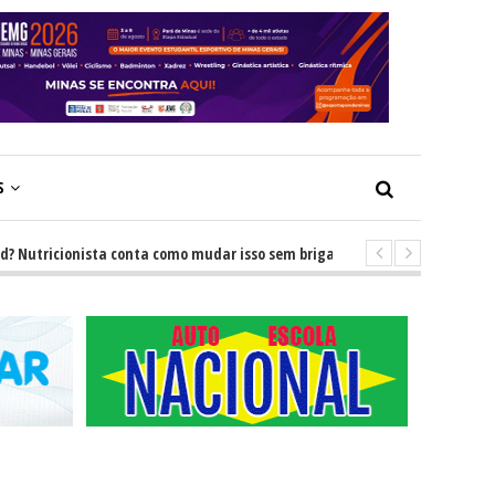
S
tricionista conta como mudar isso sem brigas
-
GRNEWS TV: Descubra 