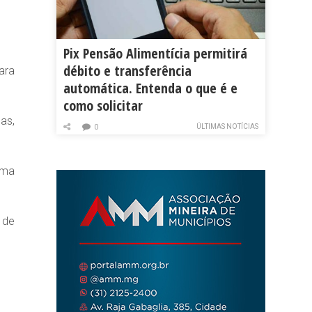
Pix Pensão Alimentícia permitirá
débito e transferência
ara
automática. Entenda o que é e
como solicitar
as,
ÚLTIMAS NOTÍCIAS
0
uma
 de