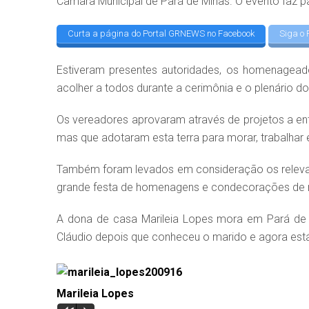
Câmara Municipal de Pará de Minas. O evento faz 
Curta a página do Portal GRNEWS no Facebook
Siga o 
Estiveram presentes autoridades, os homenageado
acolher a todos durante a cerimônia e o plenário do
Os vereadores aprovaram através de projetos a en
mas que adotaram esta terra para morar, trabalhar e
Também foram levados em consideração os relevant
grande festa de homenagens e condecorações de 
A dona de casa Marileia Lopes mora em Pará de 
Cláudio depois que conheceu o marido e agora está
Marileia Lopes