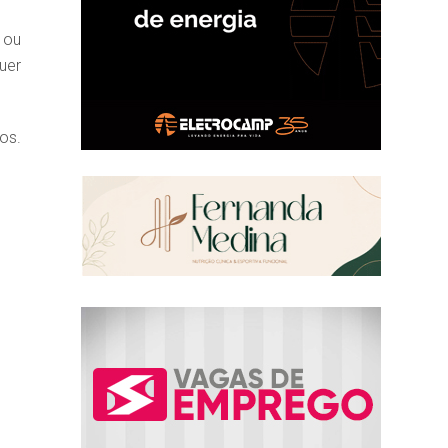
 ou
uer
os.