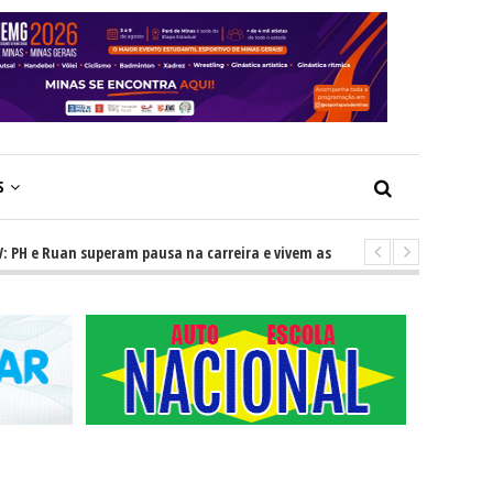
S
 Ruan superam pausa na carreira e vivem ascensão no cenário sertanejo