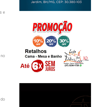
s e
 no
 do