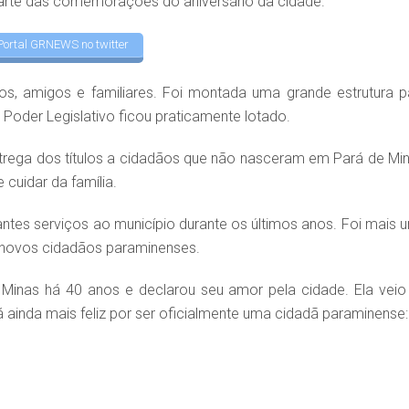
parte das comemorações do aniversário da cidade.
Portal GRNEWS no twitter
s, amigos e familiares. Foi montada uma grande estrutura p
 Poder Legislativo ficou praticamente lotado.
trega dos títulos a cidadãos que não nasceram em Pará de Min
 cuidar da família.
es serviços ao município durante os últimos anos. Foi mais 
novos cidadãos paraminenses.
Minas há 40 anos e declarou seu amor pela cidade. Ela veio
 ainda mais feliz por ser oficialmente uma cidadã paraminense: