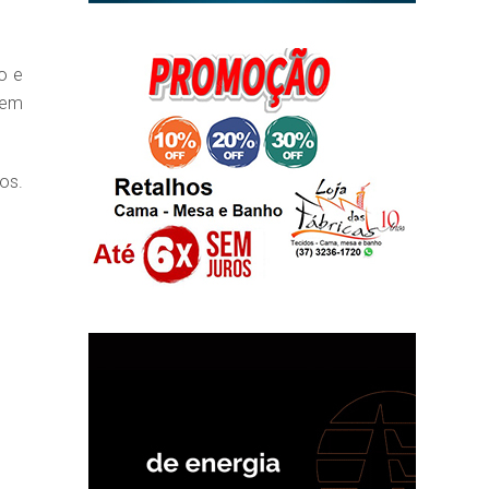
o e
rem
os.