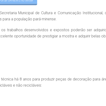
Portal GRNEWS no twitter
Secretaria Municipal de Cultura e Comunicação Institucional, 
is para a população pará-minense.
ue os trabalhos desenvolvidos e expostos poderão ser adquiri
celente oportunidade de prestigiar a mostra e adquirir belas ob
a a técnica há 8 anos para produzir peças de decoração para ár
icláveis e não recicláveis: