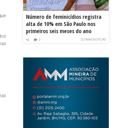
que
Número de feminicídios registra
alta de 10% em São Paulo nos
primeiros seis meses do ano
dos
ÚLTIMAS NOTÍCIAS
0
ras
eas