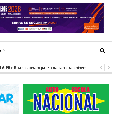
S
 e Ruan superam pausa na carreira e vivem ascensão no cenário sertanejo