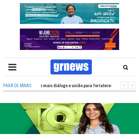
ítica precisa de mais diálogo e união para fortalecer Minas e Pará de Mina
PARÁ DE MINAS
os alojamentos do JEMG em Pará de Minas une nutrição, acolhimento e ene