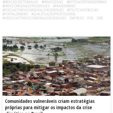
#MERCADODETRABALHO
#MINASGERAIS
#NOTÍCIASDEPARÁDEMINAS
#PAPOCOMGERALDORODRIGUES
#PARÁDEMINAS
#PODCASTPAPOCOMGERALDORODRIGUES
#POLÍTICASPÚBLICAS
#PORTALGRNEWS
#QUALIFICAÇÃOPROFISSIONAL
#VIDEOCASTPAPOCOMGERALDORODRIGUES
EMPREGO
PGR
SINE
7 de agosto de 2026
Comunidades vulneráveis criam estratégias
próprias para mitigar os impactos da crise