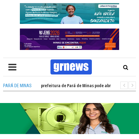
V: Concurso da prefeitura de Pará de Minas pode abrir cerca de 1.500 va
PARÁ DE MINAS
V: Guardas municipais avançam e podem ganhar status de polícia nas cid