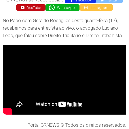
Facebook
Twitter
YouTube
WhatsApp
Instagram
No Papo com Geraldo Rodrigues desta quarta-feira (17),
recebemos para entrevista ao vivo, o advogado Luciano
Leão, que falou sobre Direito Tributário e Direito Trabalhista.
Portal GRNEWS © Todos os direitos reservados.