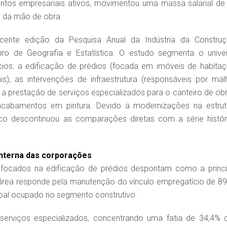
ntos empresariais ativos, movimentou uma massa salarial de
o da mão de obra.
cente edição da Pesquisa Anual da Indústria da Construç
eiro de Geografia e Estatística. O estudo segmenta o unive
ios: a edificação de prédios (focada em imóveis de habitaç
ais); as intervenções de infraestrutura (responsáveis por mal
e a prestação de serviços especializados para o canteiro de obr
acabamentos em pintura. Devido a modernizações na estrut
ico descontinuou as comparações diretas com a série histór
 interna das corporações
 focados na edificação de prédios despontam como a princi
área responde pela manutenção do vínculo empregatício de 89
soal ocupado no segmento construtivo.
erviços especializados, concentrando uma fatia de 34,4% 