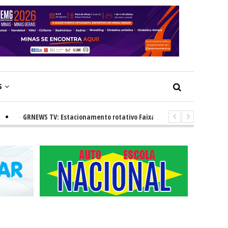
S
-
GRNEWS TV: Estacionamento rotativo Faixa Azul e novos radares urbanos