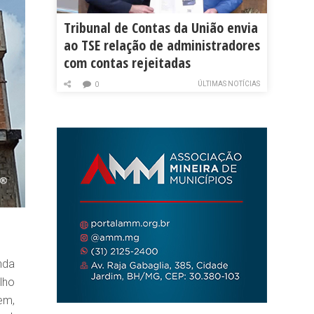
Tribunal de Contas da União envia
ao TSE relação de administradores
com contas rejeitadas
ÚLTIMAS NOTÍCIAS
0
nda
lho
em,