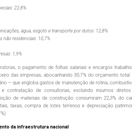
peciais: 22,8%
municações, água, esgoto e transporte por dutos: 12,8%
es não residenciais: 10,7%
resas: 1,9%
utoras, o pagamento de folhas salariais e encargos trabalhis
nceiro das empresas, abocanhando 30,7% do orçamento total.
io — que engloba gastos de manutenção de rotina, combustíve
 contratação de consultorias, excluindo insumos diretos
isição de materiais de construção consumiram 22,3% do cai
ais, taxas, compra de lotes terrenos e depreciação patrimon
7%).
nto da infraestrutura nacional