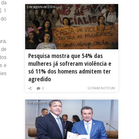
 da
5 de agosto de 2026
$ 1
 do
ra,
 de
Pesquisa mostra que 54% das
tos
mulheres já sofreram violência e
s e
só 11% dos homens admitem ter
ões
agredido
ÚLTIMAS NOTÍCIAS
0
5 de agosto de 2026