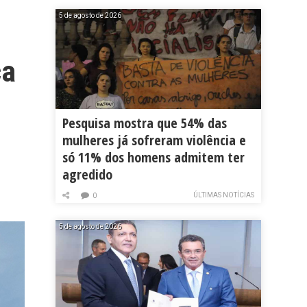
5 de agosto de 2026
ça
Pesquisa mostra que 54% das
mulheres já sofreram violência e
só 11% dos homens admitem ter
agredido
ÚLTIMAS NOTÍCIAS
0
5 de agosto de 2026