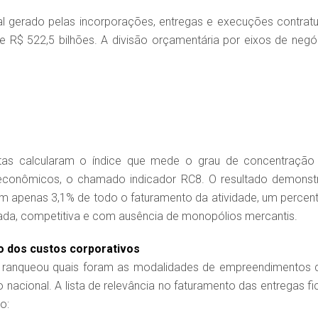
al gerado pelas incorporações, entregas e execuções contratu
de R$ 522,5 bilhões. A divisão orçamentária por eixos de negó
tas calcularam o índice que mede o grau de concentração
conômicos, o chamado indicador RC8. O resultado demonst
lam apenas 3,1% de todo o faturamento da atividade, um percent
izada, competitiva e com ausência de monopólios mercantis.
o dos custos corporativos
m ranqueou quais foram as modalidades de empreendimentos 
o nacional. A lista de relevância no faturamento das entregas fi
o: