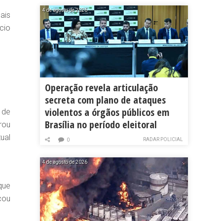
4 de agosto de 2026
ais
cio
Operação revela articulação
secreta com plano de ataques
violentos a órgãos públicos em
 de
Brasília no período eleitoral
rou
ual
RADAR POLICIAL
0
4 de agosto de 2026
que
cou