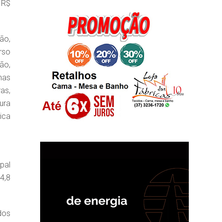
 R$
ão,
rso
ão,
has
as,
ura
ica
pal
4,8
dos