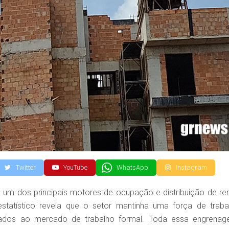
Twitter
YouTube
WhatsApp
Instagram
 um dos principais motores de ocupação e distribuição de re
estatístico revela que o setor mantinha uma força de traba
grados ao mercado de trabalho formal. Toda essa engrenag