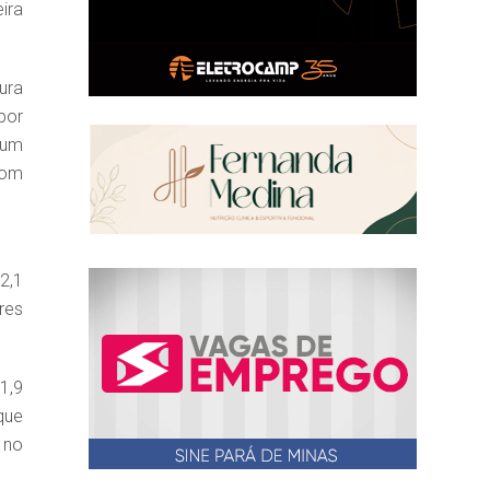
ira
ura
por
 um
com
2,1
res
1,9
que
 no