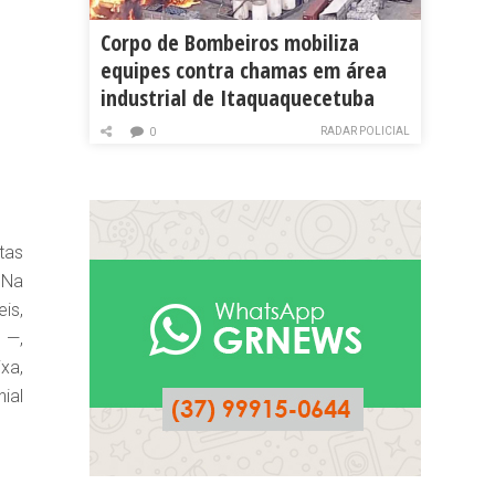
Corpo de Bombeiros mobiliza
equipes contra chamas em área
industrial de Itaquaquecetuba
RADAR POLICIAL
0
tas
 Na
is,
 —,
xa,
ial