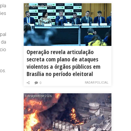
pla
4 de agosto de 2026
ões
pal
 da
cio
Operação revela articulação
secreta com plano de ataques
violentos a órgãos públicos em
os.
Brasília no período eleitoral
RADAR POLICIAL
0
4 de agosto de 2026