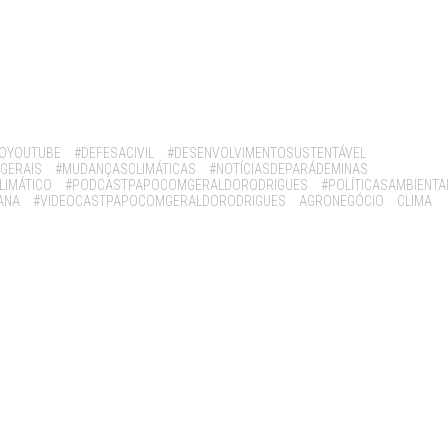
OYOUTUBE
#DEFESACIVIL
#DESENVOLVIMENTOSUSTENTÁVEL
GERAIS
#MUDANÇASCLIMÁTICAS
#NOTÍCIASDEPARÁDEMINAS
LIMÁTICO
#PODCASTPAPOCOMGERALDORODRIGUES
#POLÍTICASAMBIENTA
ANA
#VIDEOCASTPAPOCOMGERALDORODRIGUES
AGRONEGÓCIO
CLIMA