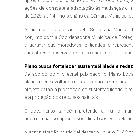
apresentação e discussão do Plano Local de Ação
ações de combate e adaptação às mudanças climát
de 2026, às 14h, no plenário da Câmara Municipal d
A iniciativa é conduzida pela Secretaria Munici
conjunto com a Coordenadoria Municipal de Proteçã
e garantir que moradores, entidades e represen
sugestões e observações relacionadas às políticas
Plano busca fortalecer sustentabilidade e reduz
De acordo com o edital publicado, o Plano Loca
planejamento voltado à organização de medidas de
projeto estão a promoção da sustentabilidade, a re
e a proteção dos recursos naturais.
O documento também pretende alinhar o municíp
acompanhar compromissos climáticos estabelecidos 
A administração municipal destacou que o PLAC foi