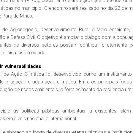
 Climática (PLAC), documento estratégico que pretende orien
icas no município. O encontro será realizado no dia 22 de m
e Pará de Minas.
pal de Agronegócio, Desenvolvimento Rural e Meio Ambiente,
o e Defesa Civil. O objetivo é ampliar o diálogo com a popula
tantes de diversos setores possam contribuir diretamente 
 ambientais da cidade.
ir vulnerabilidades
l de Ação Climática foi desenvolvido como um instrumento
 mitigação e adaptação climática. Entre os principais focos
dução de riscos ambientais, o fortalecimento da resiliência urb
io às políticas públicas ambientais já existentes, além
em níveis nacional e internacional.
 elaborado ao longo de diversas etapas técnicas e instituciona