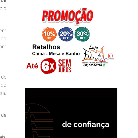
tar
aio
 em
ção
com
 de
 do
ana
 de
is,