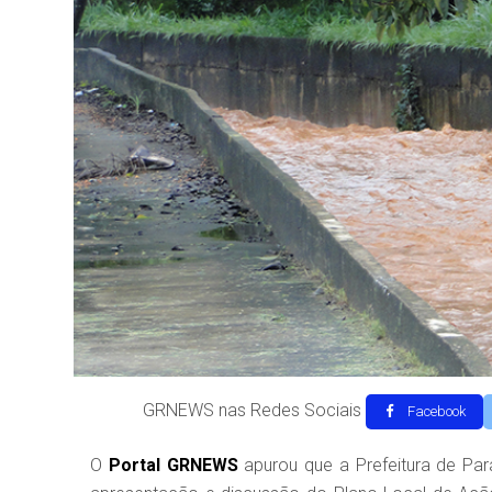
GRNEWS nas Redes Sociais
Facebook
O
Portal GRNEWS
apurou que a Prefeitura de Par