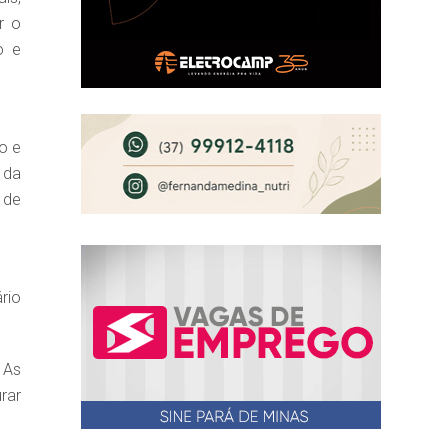
r o
o e
o e
 da
 de
rio
 As
rar