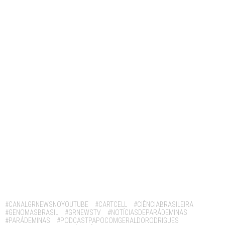
Tags:
#CANALGRNEWSNOYOUTUBE
#CARTCELL
#CIÊNCIABRASILEIRA
#GENOMASBRASIL
#GRNEWSTV
#NOTÍCIASDEPARÁDEMINAS
#PARÁDEMINAS
#PODCASTPAPOCOMGERALDORODRIGUES