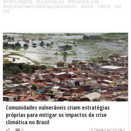
#PORTALGRNEWS
#SAÚDEPÚBLICA
#TERAPIACELULAR
#VIDEOCASTPAPOCOMGERALDORODRIGUES
ANVISA
CÂNCER
PGR
SUS
7 de agosto de 2026
Comunidades vulneráveis criam estratégias
próprias para mitigar os impactos da crise
climática no Brasil
0
ÚLTIMAS NOTÍCIAS