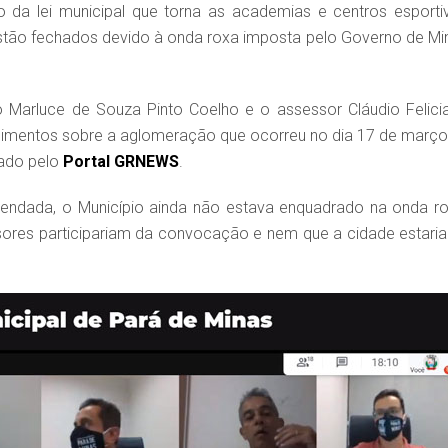
o da lei municipal que torna as academias e centros esporti
stão fechados devido à onda roxa imposta pelo Governo de Mi
ão Marluce de Souza Pinto Coelho e o assessor Cláudio Felici
ecimentos sobre a aglomeração que ocorreu no dia 17 de março
cado pelo
Portal GRNEWS
.
gendada, o Município ainda não estava enquadrado na onda ro
ssores participariam da convocação e nem que a cidade estaria