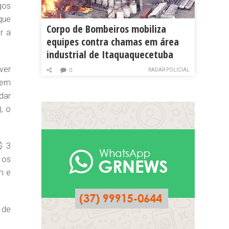
gos
que
Corpo de Bombeiros mobiliza
r a
equipes contra chamas em área
industrial de Itaquaquecetuba
ver
RADAR POLICIAL
0
 em
dar
, o
$ 3
 os
m e
 de