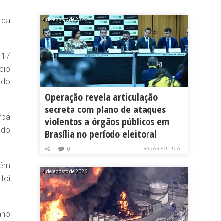
 da
4 de agosto de 2026
 17
cio
 do
Operação revela articulação
secreta com plano de ataques
rba
violentos a órgãos públicos em
ndo
Brasília no período eleitoral
RADAR POLICIAL
0
bém
4 de agosto de 2026
foi
ano