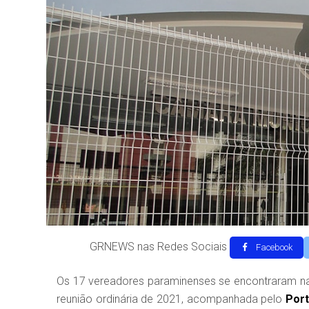
GRNEWS nas Redes Sociais
Facebook
Os 17 vereadores paraminenses se encontraram na n
reunião ordinária de 2021, acompanhada pelo
Por