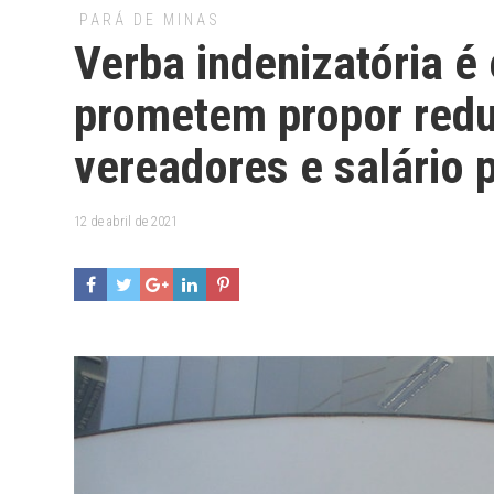
PARÁ DE MINAS
Verba indenizatória é
prometem propor red
vereadores e salário 
12 de abril de 2021