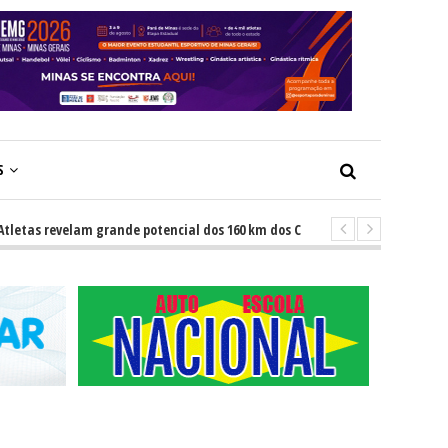
S
revelam grande potencial dos 160 km dos Caminhos do Padre Libério. Rota