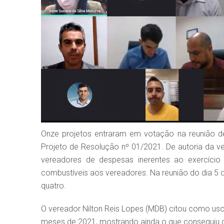
Onze projetos entraram em votação na reunião des
Projeto de Resolução nº 01/2021. De autoria da v
vereadores de despesas inerentes ao exercíci
combustíveis aos vereadores. Na reunião do dia 5 d
quatro.
O vereador Nilton Reis Lopes (MDB) citou como usou
meses de 2021, mostrando ainda o que conseguiu 