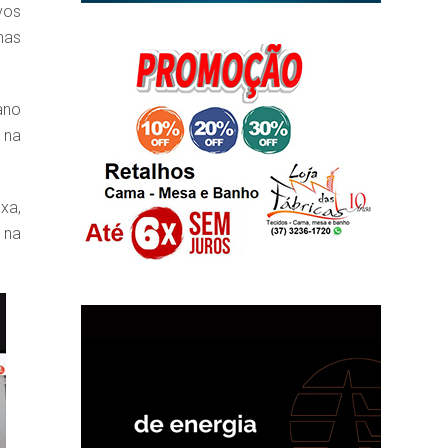
vos
nas
ano
 na
xa,
 na