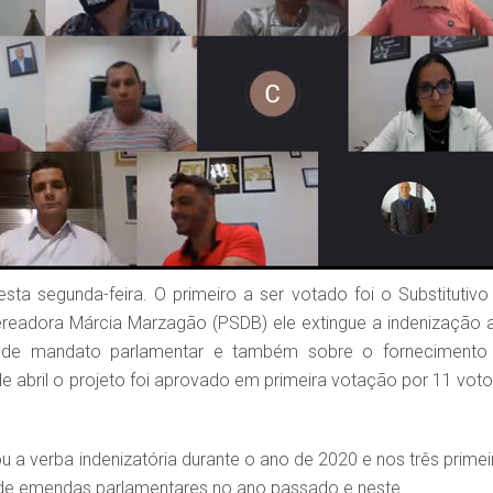
ta segunda-feira. O primeiro a ser votado foi o Substitutivo
ereadora Márcia Marzagão (PSDB) ele extingue a indenização 
o de mandato parlamentar e também sobre o fornecimento
e abril o projeto foi aprovado em primeira votação por 11 voto
 a verba indenizatória durante o ano de 2020 e nos três primei
de emendas parlamentares no ano passado e neste.