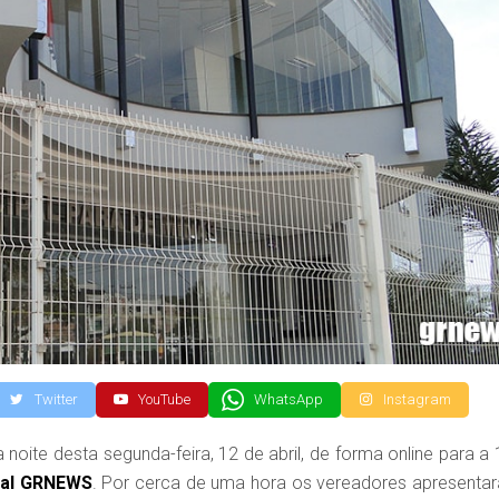
Twitter
YouTube
WhatsApp
Instagram
oite desta segunda-feira, 12 de abril, de forma online para a 
tal GRNEWS
. Por cerca de uma hora os vereadores apresenta