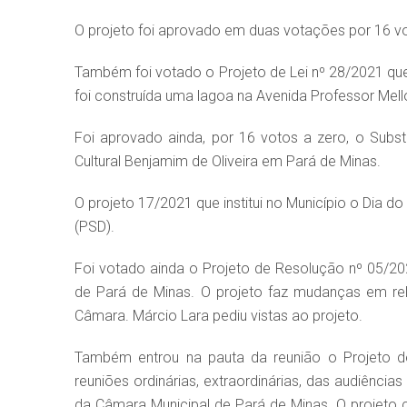
O projeto foi aprovado em duas votações por 16 vo
Também foi votado o Projeto de Lei nº 28/2021 qu
foi construída uma lagoa na Avenida Professor Mel
Foi aprovado ainda, por 16 votos a zero, o Substit
Cultural Benjamim de Oliveira em Pará de Minas.
O projeto 17/2021 que institui no Município o Dia 
(PSD).
Foi votado ainda o Projeto de Resolução nº 05/20
de Pará de Minas. O projeto faz mudanças em rel
Câmara. Márcio Lara pediu vistas ao projeto.
Também entrou na pauta da reunião o Projeto d
reuniões ordinárias, extraordinárias, das audiência
da Câmara Municipal de Pará de Minas. O projeto 