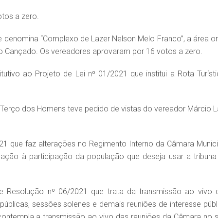
tos a zero.
e denomina “Complexo de Lazer Nelson Melo Franco”, a área o
lo Cançado. Os vereadores aprovaram por 16 votos a zero.
utivo ao Projeto de Lei nº 01/2021 que institui a Rota Turísti
do Terço dos Homens teve pedido de vistas do vereador Márcio L
21 que faz alterações no Regimento Interno da Câmara Munici
ação à participação da população que deseja usar a tribuna
e Resolução nº 06/2021 que trata da transmissão ao vivo 
s públicas, sessões solenes e demais reuniões de interesse públ
contempla a transmissão ao vivo das reuniões da Câmara no si