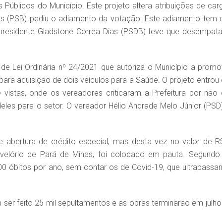
 Públicos do Município. Este projeto altera atribuições de car
ves (PSB) pediu o adiamento da votação. Este adiamento tem 
presidente Gladstone Correa Dias (PSDB) teve que desempata
e Lei Ordinária nº 24/2021 que autoriza o Município a promo
 para aquisição de dois veículos para a Saúde. O projeto entrou
vistas, onde os vereadores criticaram a Prefeitura por não 
deles para o setor. O vereador Hélio Andrade Melo Júnior (PSD)
 abertura de crédito especial, mas desta vez no valor de R
velório de Pará de Minas, foi colocado em pauta. Segundo
0 óbitos por ano, sem contar os de Covid-19, que ultrapassa
ser feito 25 mil sepultamentos e as obras terminarão em julho