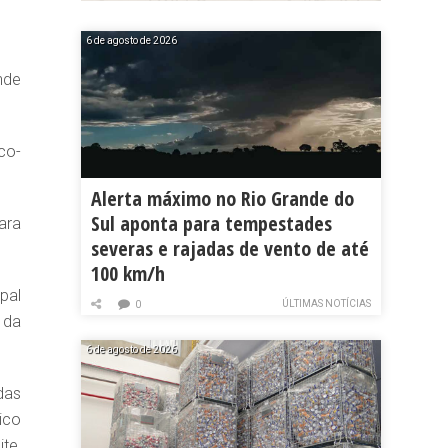
6 de agosto de 2026
nde
co-
Alerta máximo no Rio Grande do
Sul aponta para tempestades
ara
severas e rajadas de vento de até
100 km/h
pal
ÚLTIMAS NOTÍCIAS
0
 da
6 de agosto de 2026
das
ico
te,