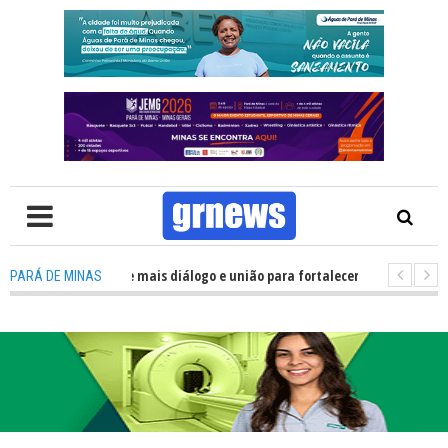
lítica precisa de mais diálogo e união para fortalecer Minas e Pará de Min
PARÁ DE MINAS
nos alojamentos do JEMG em Pará de Minas une nutrição, acolhimento e en