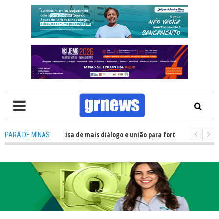
TV: Política precisa de mais diálogo e união para fortalecer Minas e Pará 
PARÁ DE MINAS
ação nos alojamentos do JEMG em Pará de Minas une nutrição, acolhiment