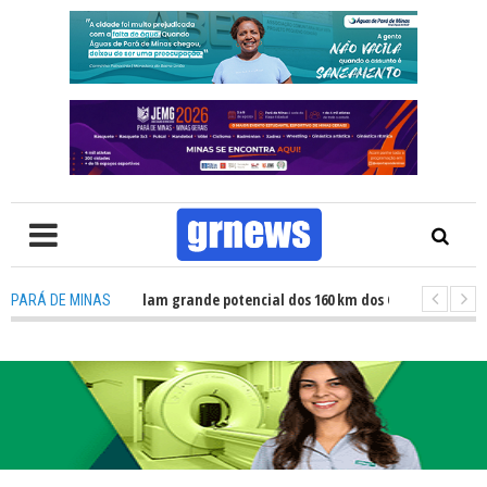
V: Atletas revelam grande potencial dos 160 km dos Caminhos do Padre Li
PARÁ DE MINAS
V: Fiscalização revela avanços e desafios na inclusão nas escolas de Pará