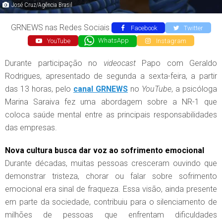
José Cruz/Agência Brasil
GRNEWS nas Redes Sociais
Facebook
Twitter
YouTube
WhatsApp
Instagram
Durante participação no
videocast
Papo com Geraldo
Rodrigues, apresentado de segunda a sexta-feira, a partir
das 13 horas, pelo
canal GRNEWS
no
YouTube
, a psicóloga
Marina Saraiva fez uma abordagem sobre a NR-1 que
coloca saúde mental entre as principais responsabilidades
das empresas.
Nova cultura busca dar voz ao sofrimento emocional
Durante décadas, muitas pessoas cresceram ouvindo que
demonstrar tristeza, chorar ou falar sobre sofrimento
emocional era sinal de fraqueza. Essa visão, ainda presente
em parte da sociedade, contribuiu para o silenciamento de
milhões de pessoas que enfrentam dificuldades