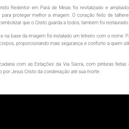
sto Redentor em Pará de Minas foi revitalizado e ampliado
 para proteger melhor a imagem. O coração feito de talhere
simbolizar que o Cristo guarda a todos, também foi restaurado
 e na base da imagem foi instalado um letreiro com o nome: P
corpos, proporcionando mais segurança e conforto a quem util
adaria com as Estações da Via Sacra, com pinturas feitas
ido por Jesus Cristo da condenação até sua morte.