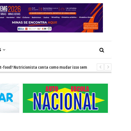
S
? Nutricionista conta como mudar isso sem brigas
-
GRNEWS TV: Descu