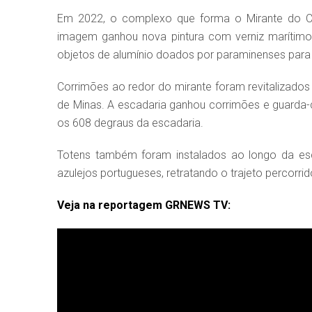
Em 2022, o complexo que forma o Mirante do Cri
imagem ganhou nova pintura com verniz marítimo
objetos de alumínio doados por paraminenses para 
Corrimões ao redor do mirante foram revitalizados
de Minas. A escadaria ganhou corrimões e guarda-
os 608 degraus da escadaria.
Totens também foram instalados ao longo da esc
azulejos portugueses, retratando o trajeto percorr
Veja na reportagem GRNEWS TV: