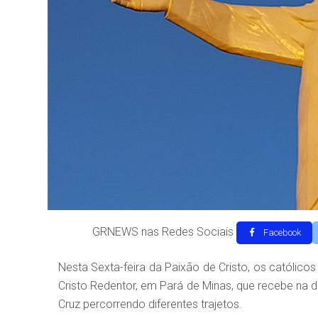
GRNEWS nas Redes Sociais
Facebook
Nesta Sexta-feira da Paixão de Cristo, os católic
Cristo Redentor, em Pará de Minas, que recebe na 
Cruz percorrendo diferentes trajetos.