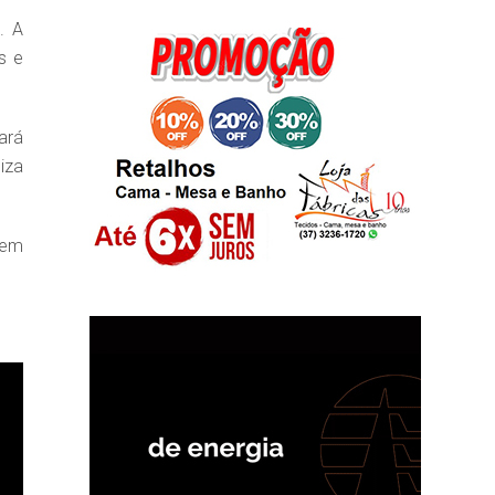
. A
s e
.
ará
iza
 em