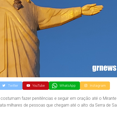
Twitter
YouTube
WhatsApp
Instagram
os costumam fazer penitências e seguir em oração até o Mirante
data milhares de pessoas que chegam até o alto da Serra de Sa