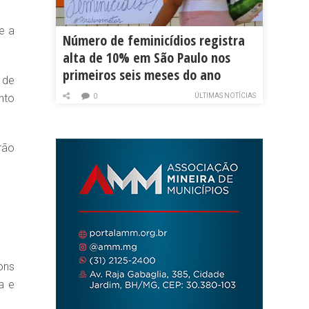
e a
Número de feminicídios registra
alta de 10% em São Paulo nos
primeiros seis meses do ano
 de
nto
ÚLTIMAS NOTÍCIAS
0
rão
ons
a e