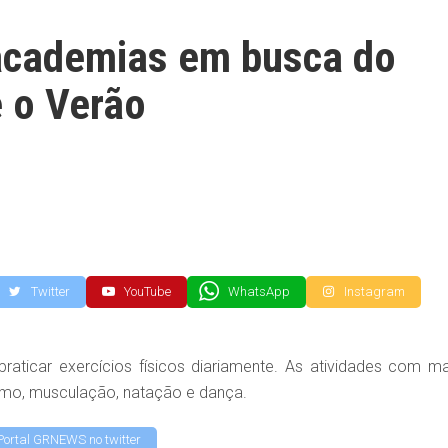
academias em busca do
e o Verão
Twitter
YouTube
WhatsApp
Instagram
aticar exercícios físicos diariamente. As atividades com ma
ismo, musculação, natação e dança.
Portal GRNEWS no twitter