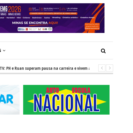
S
 e Ruan superam pausa na carreira e vivem ascensão no cenário sertanejo