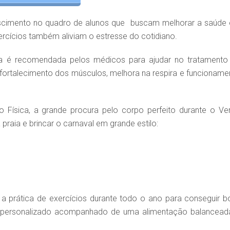
scimento no quadro de alunos que buscam melhorar a saúde 
xercícios também aliviam o estresse do cotidiano.
ica é recomendada pelos médicos para ajudar no tratamento
fortalecimento dos músculos, melhora na respira e funcioname
 Física, a grande procura pelo corpo perfeito durante o Ve
raia e brincar o carnaval em grande estilo:
ar a prática de exercícios durante todo o ano para conseguir b
ole personalizado acompanhado de uma alimentação balancead