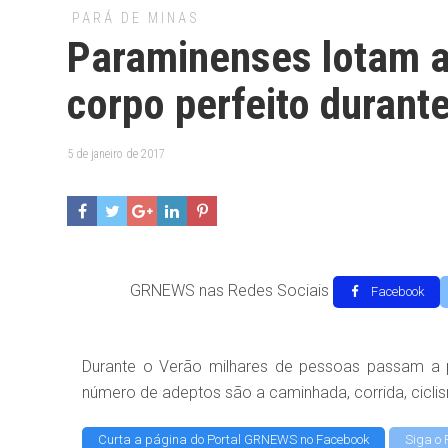
PARÁ DE MINAS
Paraminenses lotam 
corpo perfeito durant
5 de janeiro de 2017
GRNEWS nas Redes Sociais
Facebook
Durante o Verão milhares de pessoas passam a pr
número de adeptos são a caminhada, corrida, cicl
Curta a página do Portal GRNEWS no Facebook
Siga o 