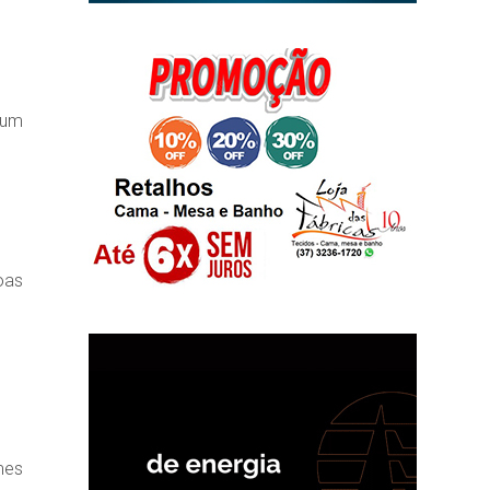
 um
oas
mes