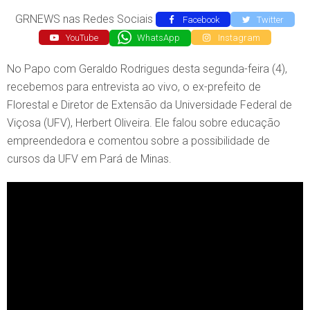
GRNEWS nas Redes Sociais
Facebook
Twitter
YouTube
WhatsApp
Instagram
No Papo com Geraldo Rodrigues desta segunda-feira (4),
recebemos para entrevista ao vivo, o ex-prefeito de
Florestal e Diretor de Extensão da Universidade Federal de
Viçosa (UFV), Herbert Oliveira. Ele falou sobre educação
empreendedora e comentou sobre a possibilidade de
cursos da UFV em Pará de Minas.