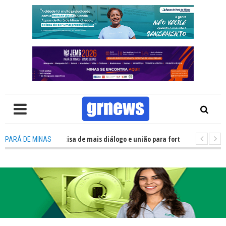
TV: Política precisa de mais diálogo e união para fortalecer Minas e Pará 
PARÁ DE MINAS
ação nos alojamentos do JEMG em Pará de Minas une nutrição, acolhiment