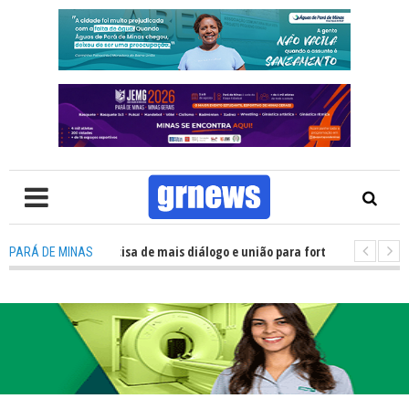
V: Política precisa de mais diálogo e união para fortalecer Minas e Pará d
PARÁ DE MINAS
ação nos alojamentos do JEMG em Pará de Minas une nutrição, acolhimento