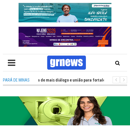
 Política precisa de mais diálogo e união para fortalecer Minas e Pará de 
PARÁ DE MINAS
o nos alojamentos do JEMG em Pará de Minas une nutrição, acolhimento e