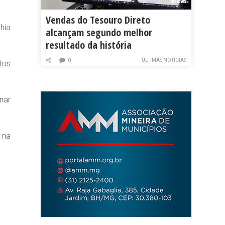
Vendas do Tesouro Direto
hia
alcançam segundo melhor
resultado da história
ÚLTIMAS NOTÍCIAS
0
tos
nar
 na