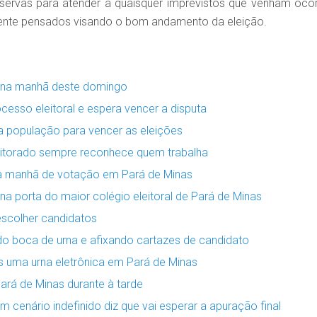
s reservas para atender a quaisquer imprevistos que venham ocor
mente pensados visando o bom andamento da eleição.
ar na manhã deste domingo
rocesso eleitoral e espera vencer a disputa
a população para vencer as eleições
 eleitorado sempre reconhece quem trabalha
 a manhã de votação em Pará de Minas
 na porta do maior colégio eleitoral de Pará de Minas
 escolher candidatos
o boca de urna e afixando cartazes de candidato
nas uma urna eletrônica em Pará de Minas
ará de Minas durante à tarde
om cenário indefinido diz que vai esperar a apuração final