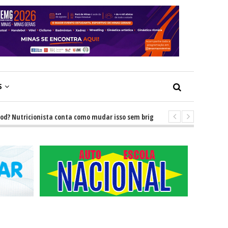
S
utricionista conta como mudar isso sem brigas
-
GRNEWS TV: Descubra