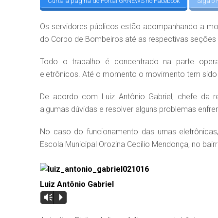
Curta a página do Portal GRNEWS no Facebook
Siga o 
Os servidores públicos estão acompanhando a mo
do Corpo de Bombeiros até as respectivas seções e
Todo o trabalho é concentrado na parte oper
eletrônicos. Até o momento o movimento tem sido t
De acordo com Luiz Antônio Gabriel, chefe da r
algumas dúvidas e resolver alguns problemas enfren
No caso do funcionamento das urnas eletrônicas,
Escola Municipal Orozina Cecílio Mendonça, no bai
Luiz Antônio Gabriel
Vm
P