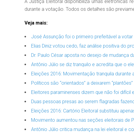
A Justiça Eleitoral disponibiliza urnas eletrônica
durante a votação. Todos os detalhes são previa
Veja mais:
José Assunção foi o primeiro prefeitável a vot
Elias Diniz votou cedo, faz análise positiva do p
Dr. Paulo César aposta no desejo de mudança d
Antônio Júlio se diz tranquilo e acredita que o
Eleições 2016: Movimentação tranquila durante
Políticos são “orientados” a deixarem “plantões”
Eleitores paraminenses dizem que não foi difícil
Duas pessoas presas ao serem flagradas fazend
Eleições 2016: Cartório Eleitoral substituiu ape
Movimento aumentou nas seções eleitorais de P
Antônio Júlio critica mudança na lei eleitoral e c