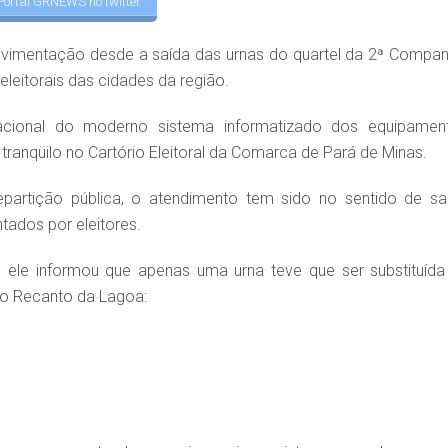
Portal GRNEWS no twitter
vimentação desde a saída das urnas do quartel da 2ª Compan
leitorais das cidades da região.
acional do moderno sistema informatizado dos equipamen
ranqüilo no Cartório Eleitoral da Comarca de Pará de Minas.
epartição pública, o atendimento tem sido no sentido de sa
tados por eleitores.
 ele informou que apenas uma urna teve que ser substituída
rro Recanto da Lagoa: