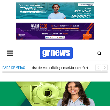
TV: Política precisa de mais diálogo e união para fortalecer Minas e Pará d
PARÁ DE MINAS
ação nos alojamentos do JEMG em Pará de Minas une nutrição, acolhiment