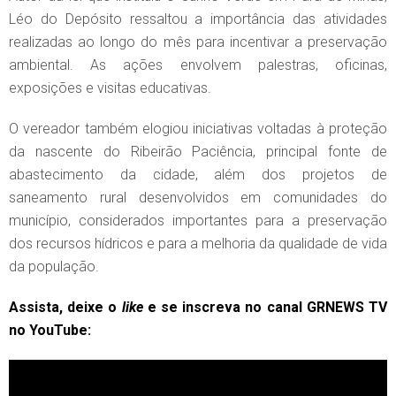
Léo do Depósito ressaltou a importância das atividades
realizadas ao longo do mês para incentivar a preservação
ambiental. As ações envolvem palestras, oficinas,
exposições e visitas educativas.
O vereador também elogiou iniciativas voltadas à proteção
da nascente do Ribeirão Paciência, principal fonte de
abastecimento da cidade, além dos projetos de
saneamento rural desenvolvidos em comunidades do
município, considerados importantes para a preservação
dos recursos hídricos e para a melhoria da qualidade de vida
da população.
Assista, deixe o
like
e se inscreva no canal GRNEWS TV
no YouTube: