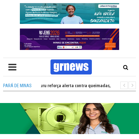
vil Carmo do Cajuru reforça alerta contra queimadas, baixa umidade e fe
PARÁ DE MINAS
: Sicoob Ascicred investe em ações sociais, esporte e educação financei