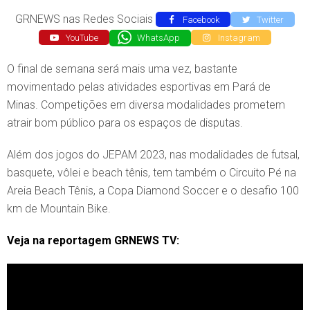
GRNEWS nas Redes Sociais
Facebook
Twitter
YouTube
WhatsApp
Instagram
O final de semana será mais uma vez, bastante
movimentado pelas atividades esportivas em Pará de
Minas. Competições em diversa modalidades prometem
atrair bom público para os espaços de disputas.
Além dos jogos do JEPAM 2023, nas modalidades de futsal,
basquete, vôlei e beach tênis, tem também o Circuito Pé na
Areia Beach Tênis, a Copa Diamond Soccer e o desafio 100
km de Mountain Bike.
Veja na reportagem GRNEWS TV: