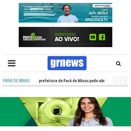
TV: Concurso da prefeitura de Pará de Minas pode abrir cerca de 1.500 v
PARÁ DE MINAS
TV: Guardas municipais avançam e podem ganhar status de polícia nas ci