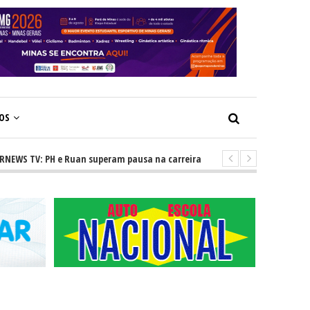
ÇOS
 TV: PH e Ruan superam pausa na carreira e vivem ascensão no cenário se