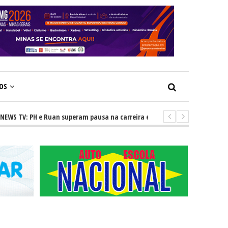
ÇOS
TV: PH e Ruan superam pausa na carreira e vivem ascensão no cenário ser